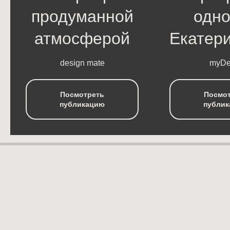
продуманной
одно
атмосферой
Екатер
design mate
myDe
Посмотреть
Посмо
публикацию
публи